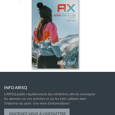
INFO ARISQ
L’ARISQ publie régulièrement des infolettres afin de renseigner
les abonnés sur ses activités et sur les faits saillants dans
l’industrie du sport. Une mine d’informations!
INSCRIVEZ-VOUS À L'INFOLETTRE