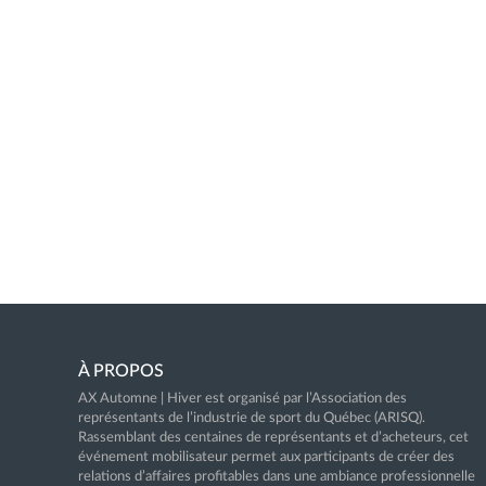
À PROPOS
AX Automne | Hiver est organisé par l’Association des
représentants de l’industrie de sport du Québec (ARISQ).
Rassemblant des centaines de représentants et d’acheteurs, cet
événement mobilisateur permet aux participants de créer des
relations d’affaires profitables dans une ambiance professionnelle